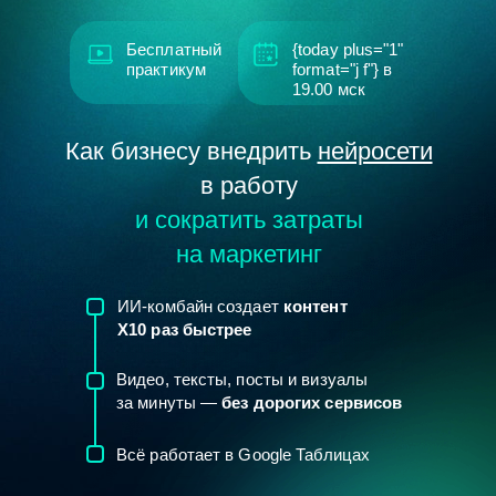
Бесплатный
{today plus="1"
практикум
format="j f"} в
19.00
мск
Как бизнесу внедрить
нейросети
в работу
и сократить затраты
на маркетинг
ИИ-комбайн создает
контент
Х10
раз быстрее
Видео, тексты, посты и визуалы
за минуты —
без дорогих сервисов
Всё работает в Google Таблицах