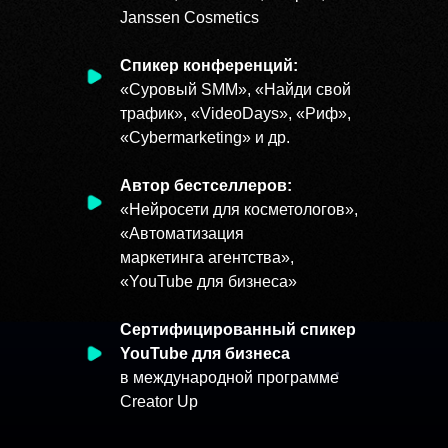
Janssen Cosmetics
Спикер конференций:
«Суровый SMM», «Найди свой
трафик», «VideoDays», «Риф»,
Вот что пишут те,
«Cybermarketing» и др.
кто уже попробовал
ИИ-к
Автор бестселлеров:
«Нейросети для косметологов»,
«Автоматизация
маркетинга агентства»,
«YouTube
для бизнеса»
Сертифицированный спикер
YouTube для бизнеса
в международной программе
Creator Up