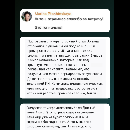
Как бизн
и сок