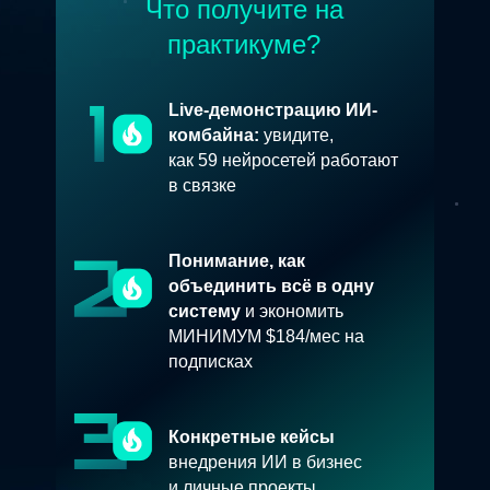
Что получите на
практикуме?
Live-демонстрацию ИИ-
комбайна:
увидите,
как 59 нейросетей работают
в связке
Понимание, как
объединить всё в одну
систему
и экономить
МИНИМУМ $184/мес на
подписках
Конкретные кейсы
внедрения ИИ в бизнес
и личные проекты