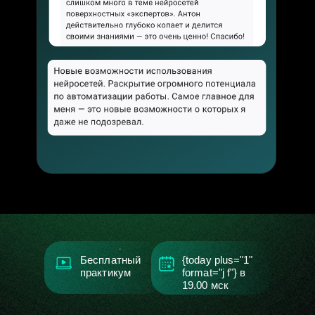
Бесплатный
{today plus="1"
практикум
format="j f"} в
19.00
мск