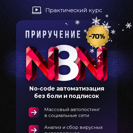
Практический курс
п р и р у ч е н и е
-70%
No-code автоматизация
без боли и подписок
Массовый автопостинг
в социальные сети
Анализ и сбор вирусных