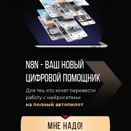
n8n - ваш новый
цифровой помощник
программа
Для тех, кто хочет перевести
работу с нейросетями
Включает чат-ботов,
на полный автопилот
расписания,
API-запросы, OpenAI, 
многое другое
мне надо!