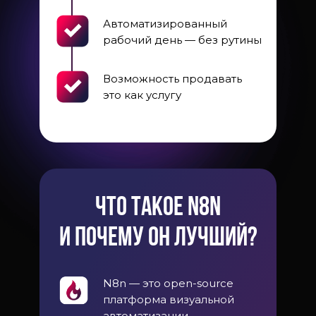
Автоматизированный
рабочий день — без рутины
Возможность продавать
это как услугу
Что такое n8n
и почему он лучший?
N8n — это open-source
платформа визуальной
автоматизации