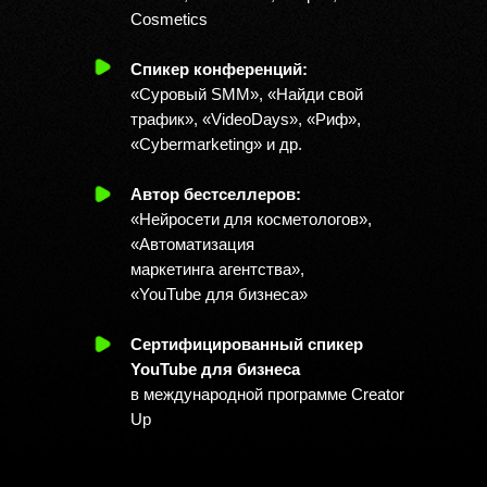
Cosmetics
Спикер конференций:
«Суровый SMM», «Найди свой
Вот что пишут те,
трафик», «VideoDays», «Риф»,
кто уже попробовал
ИИ-к
«Cybermarketing» и др.
Автор бестселлеров:
«Нейросети для косметологов»,
«Автоматизация
маркетинга агентства»,
«YouTube
для бизнеса»
Сертифицированный спикер
YouTube для бизнеса
в международной программе Creator
Up