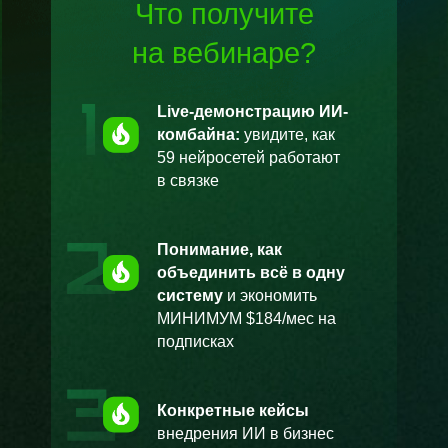
Что получите
на
вебинаре?
Live-демонстрацию ИИ-
комбайна:
увидите, как
59 нейросетей работают
в связке
Понимание, как
объединить всё в одну
систему
и экономить
МИНИМУМ $184/мес на
подписках
Конкретные кейсы
внедрения ИИ в бизнес