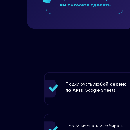
вы сможете сделать
Подключать
любой сервис
по API
к Google Sheets
«Собрать и понять
Проектировать и собирать