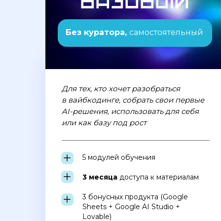
базовый
Без куратора,
самостоятельный
Для тех, кто хочет разобраться
в вайбкодинге, собрать свои первые
AI-решения, использовать для себя
или как базу под рост
5 модулей обучения
3 месяца
доступа к материалам
3 бонусных продукта (Google
Sheets + Google AI Studio +
Lovable)