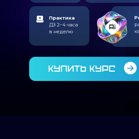
Р
Практика
р
ДЗ 2−4 часа
к
в неделю
купить курс