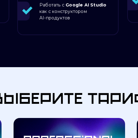
Работать с
Google AI Studio
Коуч-сессия с 
«Внедрять и зарабатывать»
как с конструктором
Богатушиным
AI-продуктов
ИИ-консультант
и ИИ-продавец
выберите тари