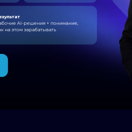
езультат
абочие AI-решения + понимание,
ак на этом зарабатывать