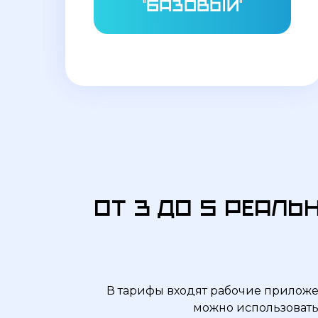
"базовый"
от 3 до 5 реал
В тарифы входят рабочие приложе
можно использовать 
🟢 ТАРИФ 1. BASE