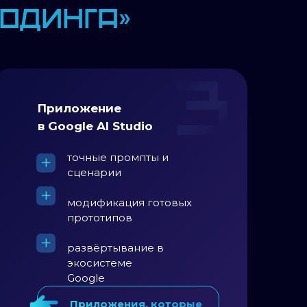
кодинга»
Приложение
в Google AI Studio
точные промпты и
сценарии
модификация готовых
прототипов
развёртывание в
экосистеме
Google
Приложения, которые