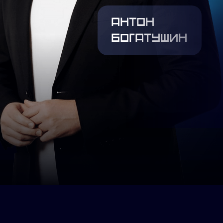
антон
богатушин