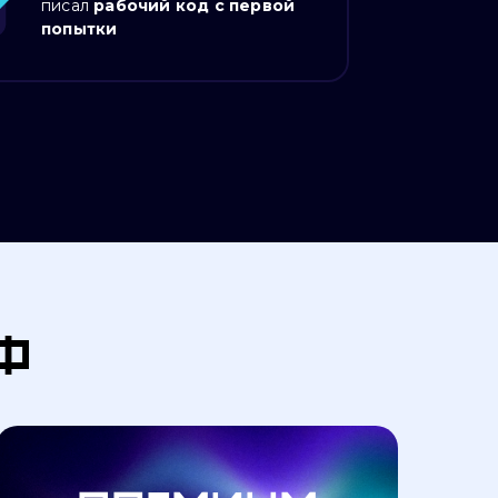
писал
рабочий код с первой
Антоном
попытки
ф