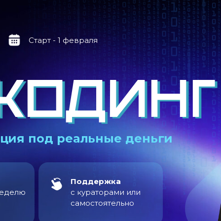
Старт - 1 февраля
КОДИНГ
КОДИНГ
ация
под реальные деньги
Поддержка
неделю
с кураторами или
самостоятельно