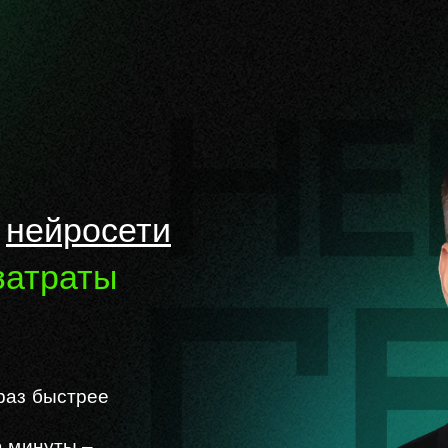
ь
нейросети
затраты
раз быстрее
а
минуты –