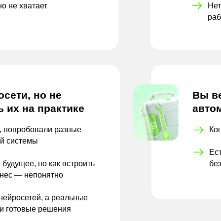
но
не
хватает
Нет
раб
сети, но не
Вы в
ь их на практике
авто
, попробовали разные
Ко
ой системы
Ест
 будущее, но как встроить
бе
знес — непонятно
нейросетей, а реальные
 и готовые решения