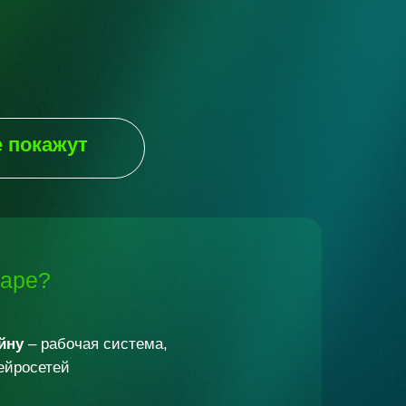
е
покажут
наре?
йну
– рабочая система,
ейросетей