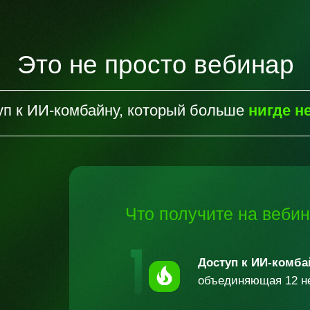
Это не просто вебинар
уп к ИИ-комбайну, который больше
нигде н
Что получите на
веби
Доступ к ИИ-комба
объединяющая 12
н