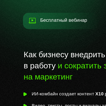
Бесплатный вебинар
Как бизнесу внедрит
в работу
и сократить 
на маркетинг
ИИ-комбайн создает контент
Х10
Видео, тексты, посты и визуалы з