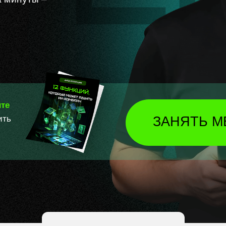
ите
ить
ЗАНЯТЬ М