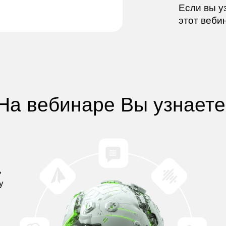
Если вы у
этот веби
На вебинаре Вы
узнаете
ь
у