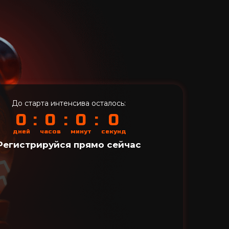
До старта интенсива осталось:
0
:
0
:
0
:
0
дней
часов
минут
секунд
Регистрируйся прямо сейчас