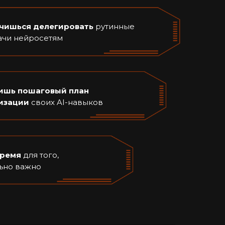
чишься делегировать
рутинные
ачи нейросетям
ишь пошаговый план
изации
своих AI-навыков
время
для того,
льно важно