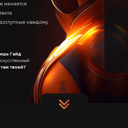
се меняется
лекта
 доступные каждому
чишь Гайд
искусственный
 там твоей?