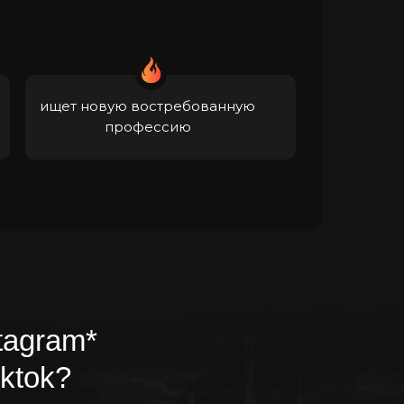
ищет новую востребованную
профессию
tagram*
iktok?