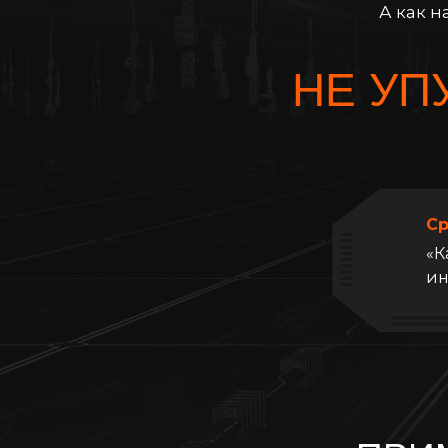
А как н
НЕ УП
Ср
«К
ин