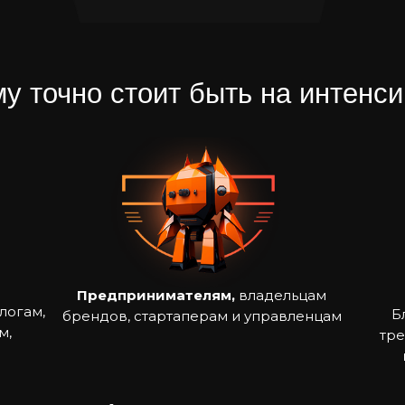
у точно стоит быть на интенс
Предпринимателям,
владельцам
логам,
Б
брендов, стартаперам и управленцам
м,
тре