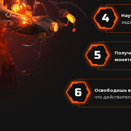
Нау
зад
Получ
монет
Освободишь 
что действите