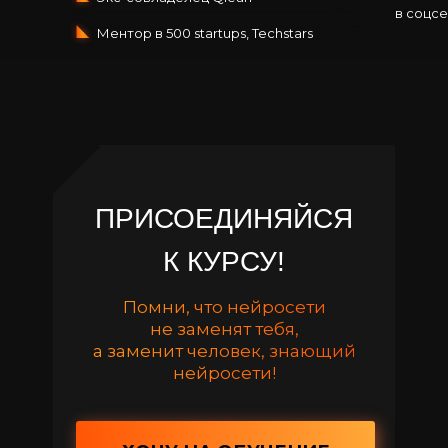
в соцс
У!
Ментор в 500 startups, Techstars
ПРИСОЕДИНЯЙСЯ
К КУРСУ!
Помни, что нейросети
не заменят тебя,
а заменит человек, знающий
нейросети!