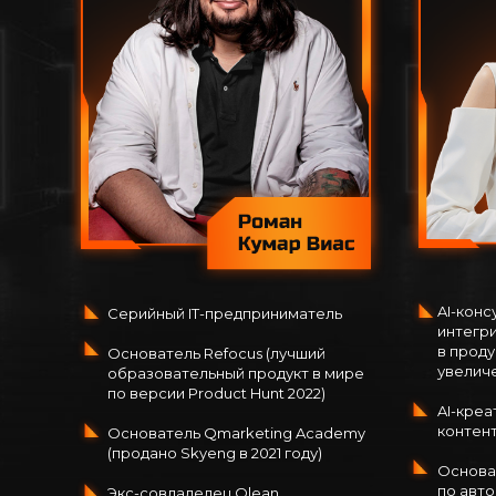
AI-конс
Серийный IT-предприниматель
интегр
в проду
Основатель Refocus (лучший
увелич
образовательный продукт в мире
по версии Product Hunt 2022)
AI-креа
контент
Основатель Qmarketing Academy
(продано Skyeng в 2021 году)
Основа
по авто
Экс-совладелец Qlean