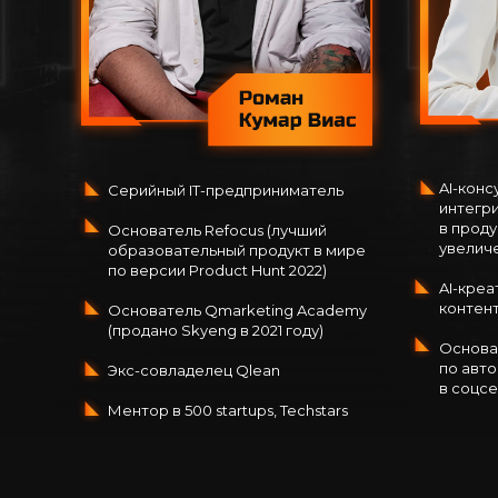
AI-конс
Серийный IT-предприниматель
интегр
в проду
Основатель Refocus (лучший
увелич
образовательный продукт в мире
по версии Product Hunt 2022)
AI-креа
контент
Основатель Qmarketing Academy
(продано Skyeng в 2021 году)
Основа
по авто
Экс-совладелец Qlean
в соцс
Ментор в 500 startups, Techstars