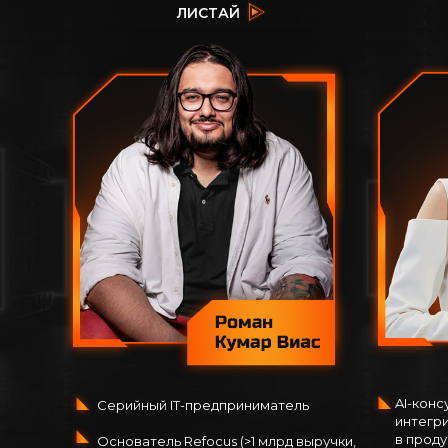
ЛИСТАЙ
AI-конс
Серийный IT-предприниматель
интегр
в проду
Основатель Refocus (>1 млрд выручки,