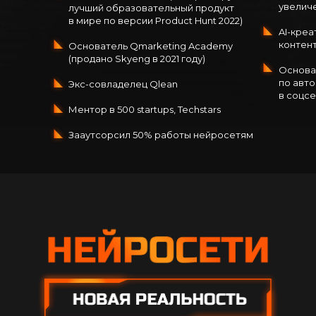
увелич
лучший образовательный продукт
в мире по версии Product Hunt 2022)
AI-креа
контент
Основатель Qmarketing Academy
(продано Skyeng в 2021 году)
Основа
по авто
Экс-совладелец Qlean
в соцс
Ментор в 500 startups, Techstars
Зааутсорсил 50% работы нейросетям