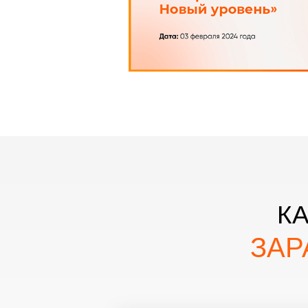
К
ЗАР