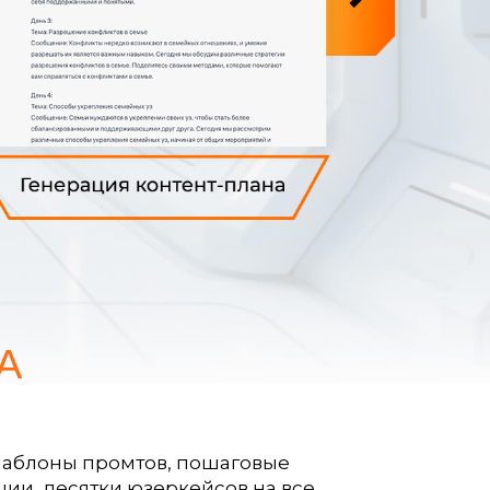
А
шаблоны промтов, пошаговые
ции, десятки юзеркейсов на все