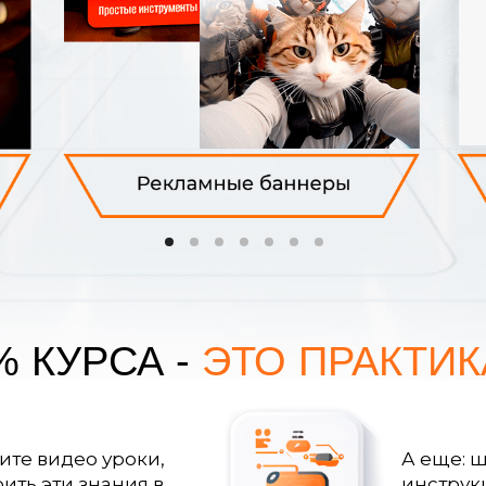
% КУРСА -
ЭТО ПРАКТИК
ите видео уроки,
А еще: 
ить эти знания в
инструк