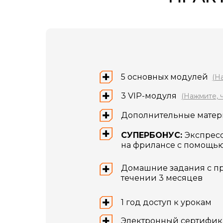
5 основных модулей
(Н
3 VIP-модуля
(Нажмите, 
Дополнительные мате
СУПЕРБОНУС:
Экспресс
на фрилансе с помощь
Домашние задания с пр
течении 3 месяцев
1 год доступ к урокам
Электронный сертифика