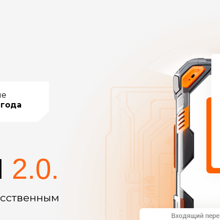
ие
 года
И
2.0.
усственным