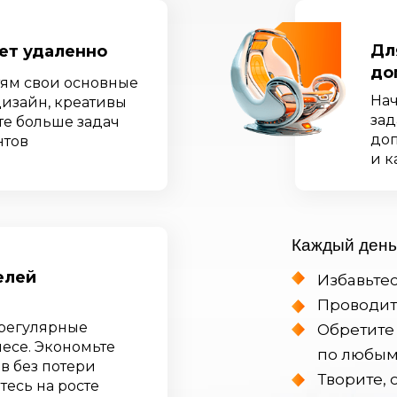
Дл
ает удаленно
до
ям свои основные
Нач
дизайн, креативы
зад
те больше задач
доп
нтов
и к
Каждый ден
елей
Избавьтес
Проводит
 регулярные
Обретите
есе. Экономьте
по любым
в без потери
Творите, 
тесь на росте