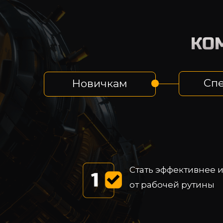
КО
Сп
Новичкам
Стать эффективнее и
от рабочей рутины