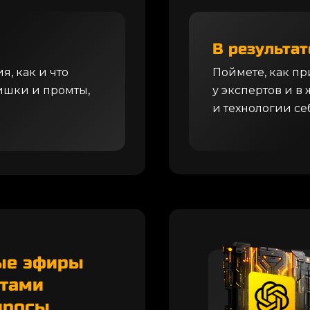
В результат
я, как и что
Поймете, как пр
ишки и промты,
у экспертов и в
и технологии се
ые эфиры
етами
просы