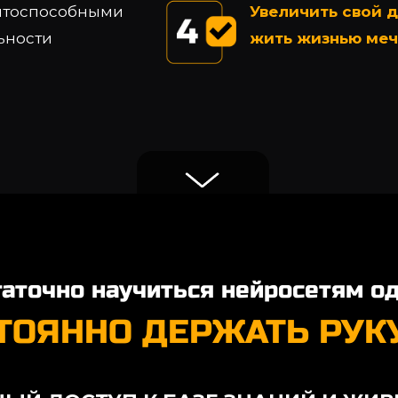
ентоспособными
Увеличить свой 
ьности
жить жизнью мечт
аточно научиться нейросетям од
ТОЯННО ДЕРЖАТЬ РУКУ