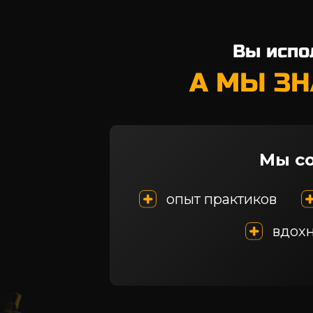
Вы испо
А МЫ ЗН
Мы со
опыт практиков
вдох