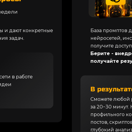
 недели
сы и дают конкретные
База промптов д
ия задач.
нейросетей, инс
получите досту
Берите - внедр
получайте резу
ети в работе
 идеи
В результат
Сможете любой 
за 20−30 минут.
профильного кон
постов, скрипт
глубокий анализ