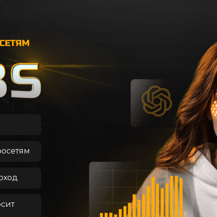
ОСЕТЯМ
росетям
оход
осит