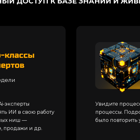
НЫЙ ДОСТУП К БАЗЕ ЗНАНИЙ И ЖИ
р-классы
пертов
недели
Ai-эксперты
Увидите процесс
ять ИИ в свою работу
процессы. Подро
зных ниш —
было повторить у
, продажи и др.