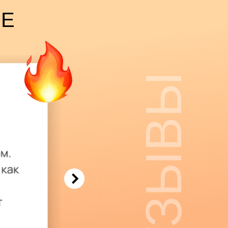
ВЕ
ОТЗЫВЫ
 от