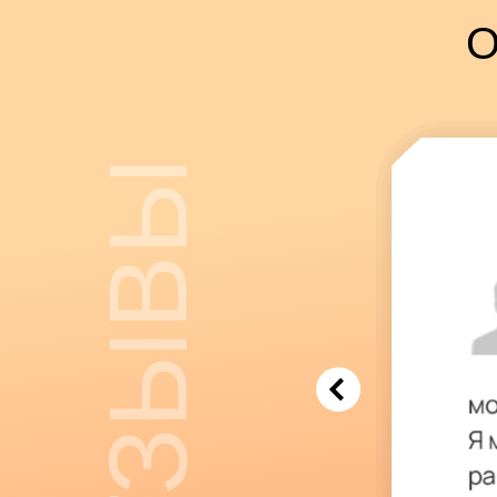
О
ОТЗЫВЫ
Вести контент в социал
личная страничка, экспер