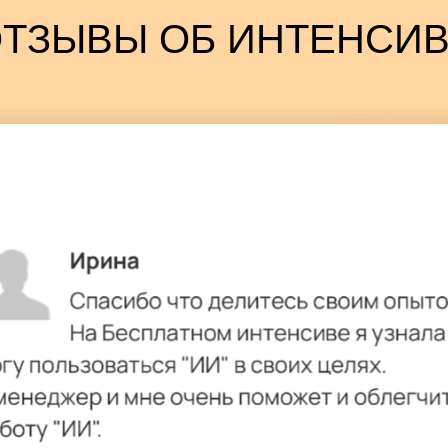
ТЗЫВЫ ОБ ИНТЕНСИ
Быстро писать сложные
и объемные тексты
на любую тему -
отчетов и рефератов, до продающих
рассылок
ьных сетях -
тный блог,