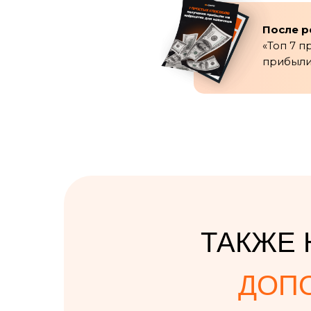
После р
«Топ 7 
прибыли
ТАКЖЕ 
ДОП