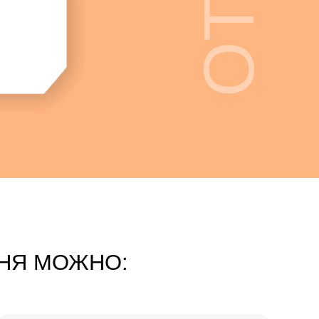
ать саммари
(ключевые мысли)
 видов контента - текст, аудио,
в том числе простым языком
НЯ МОЖНО: