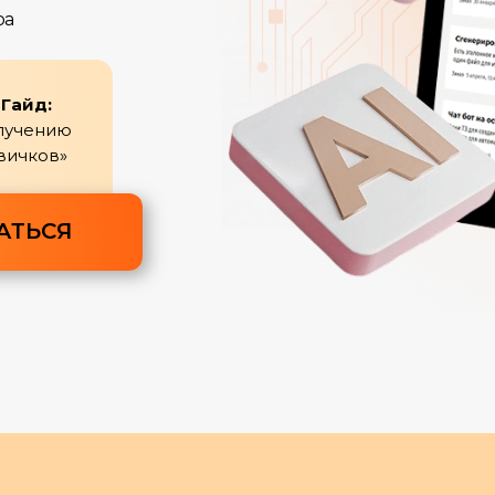
ра
Гайд:
олучению
вичков»
АТЬСЯ