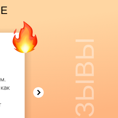
ВЕ
ОТЗЫВЫ
 от