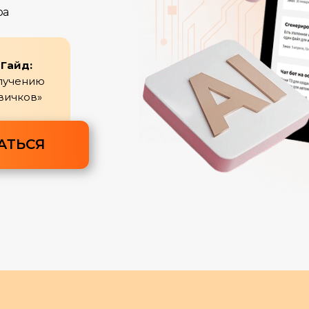
ра
Гайд:
олучению
вичков»
АТЬСЯ