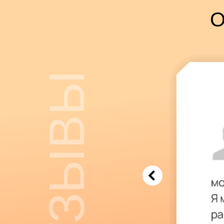
О
ОТЗЫВЫ
Вести контент в социал
личная страничка, экспер