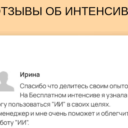
ТЗЫВЫ ОБ ИНТЕНСИ
Быстро писать сложные
и объемные тексты
на любую тему -
отчетов и рефератов, до продающих
рассылок
ьных сетях -
тный блог,