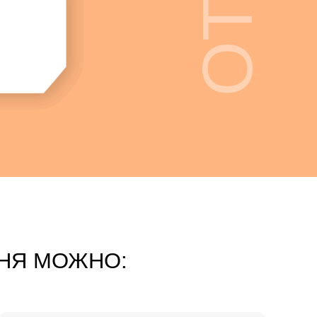
ать саммари
(ключевые мысли)
 видов контента - текст, аудио,
в том числе простым языком
НЯ МОЖНО: