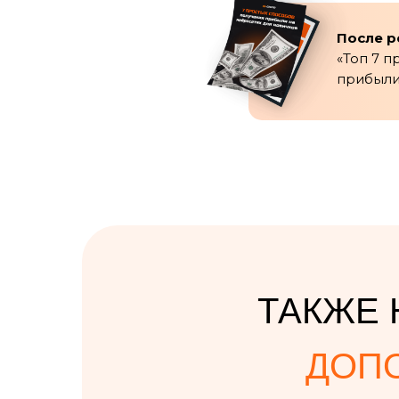
После р
«Топ 7 
прибыли
ТАКЖЕ 
ДОП