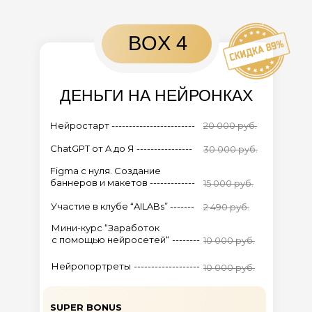
BOX 4
ДЕНЬГИ НА НЕЙРОНКАХ
Нейростарт ------------------------
20 000 руб.
ChatGPT от A до Я ----------------
30 000 руб.
Figma c нуля. Создание
баннеров и макетов -------------
15 000 руб.
Участие в клубе “AILABs” -------
2 490 руб.
Мини-курс “Заработок
с помощью нейросетей“
--------
10 000 руб.
Нейропортреты
-------------------
10 000 руб.
МЕТОДИЧЕСКИЕ ПОСОБИЯ
SUPER BONUS