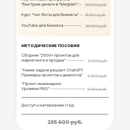
"Быстрые деньги в Telegram" --
29 900 руб.
Курс "Чат-боты для бизнеса" --
19 900 руб.
YouTube для бизнеса ------------
39 900 руб.
МЕТОДИЧЕСКИЕ ПОСОБИЯ
Сборник “2000+ промтов для
маркетинга и продаж" ------------
5 000 руб.
“Какие задачи решает ChatGPT.
жений
Доступ к материалам 1 год
Примеры промтов и диалогов”
3 000 руб.
-------------
“Промт-инжиниринг.
Уровень PRO" ------------------------
5 000 руб.
SUPER BONUS
Пакет курсов от Тимура 
Доступ к материалам 1 год
Менеджер социальных сетей --
255 600 руб.
Коучинговая программа
"Быстрые деньги в Telegram" ---