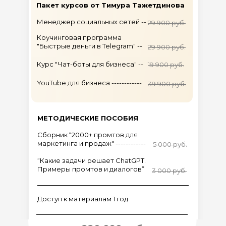
Пакет курсов от Тимура Тажетдинова
Сборник “2000+ промтов для
маркетинга и продаж" ----------------
Менеджер социальных сетей --
29 900 руб.
Коучинговая программа
“Какие задачи решает ChatGPT.
"Быстрые деньги в Telegram" --
29 900 руб.
Примеры промтов и диалогов”
--
Курс "Чат-боты для бизнеса" --
19 900 руб.
“Промт-инжиниринг. Уровень PRO"
YouTube для бизнеса ------------
39 900 руб.
МЕТОДИЧЕСКИЕ ПОСОБИЯ
Сборник “2000+ промтов для
маркетинга и продаж" ------------
5 000 руб.
“Какие задачи решает ChatGPT.
Примеры промтов и диалогов”
3 000 руб.
Доступ к материалам 1 год