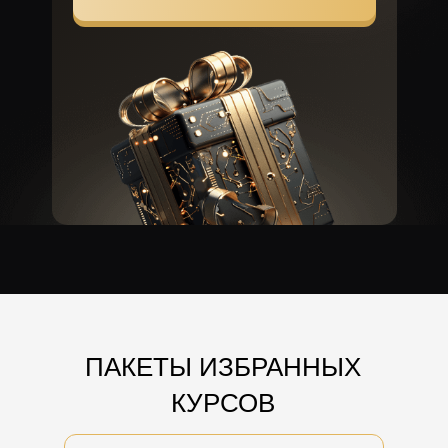
------------
Курс "Чат-боты для бизнеса" ---
------------
YouTube для бизнеса -------------
неров
-------------
Не упустите шанс забрать
кинг
--------
наши программы
со
скидкой до - 89%
ПАКЕТЫ ИЗБРАННЫХ
КУРСОВ