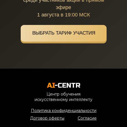
среди участников акции в прямом
эфире
1 августа в 19:00 МСК
ВЫБРАТЬ ТАРИФ УЧАСТИЯ
*Призы будут разыграны Тимуром
Центр обучения
искусственному интеллекту
среди участников акции
в прямом эфире 1 августа в 19:00
Политика конфиденциальности
МСК
Договор оферты
Согласие