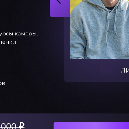
урсы камеры,
ленки
Л
ов
3000
₽