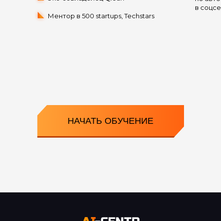
в соцс
Ментор в 500 startups, Techstars
НАЧАТЬ ОБУЧЕНИЕ