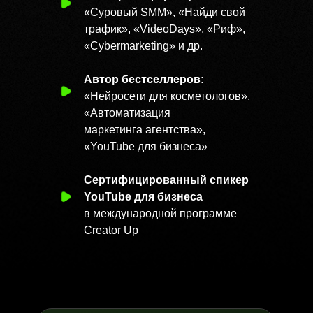
«Суровый SMM», «Найди свой
трафик», «VideoDays», «Риф»,
Вот что пишут те,
«Cybermarketing» и др.
кто уже попробовал
ИИ-к
Автор бестселлеров:
«Нейросети для косметологов»,
«Автоматизация
маркетинга агентства»,
«YouTube
для бизнеса»
Сертифицированный спикер
YouTube для бизнеса
в международной программе
Creator Up