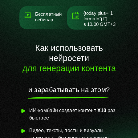
{today plus="1"
Бесплатный
format="j f"}
вебинар
в
19.00
GMT+3
Как использовать
нейросети
для генерации контента
и зарабатывать на этом?
ИИ-комбайн создает контент
Х10
раз
быстрее
Видео, тексты, посты и визуалы
за
минуты – без
дорогих сервисов