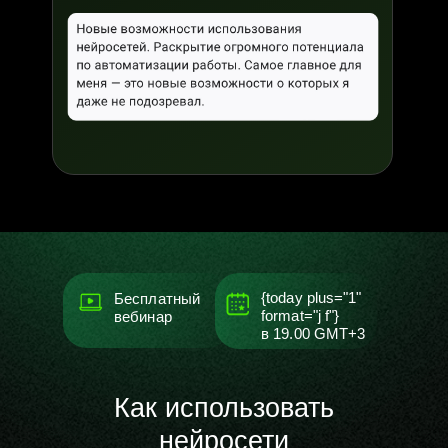
{today plus="1"
Бесплатный
format="j f"}
вебинар
в
19.00
GMT+3
Как использовать
нейросети