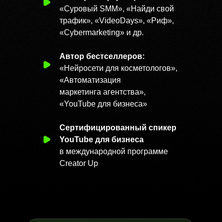
«Суровый SMM», «Найди свой
трафик», «VideoDays», «Риф»,
Вот что пишут те,
«Cybermarketing» и др.
кто уже попробовал
ИИ-к
Автор бестселлеров:
«Нейросети для косметологов»,
«Автоматизация
маркетинга агентства»,
«YouTube
для бизнеса»
Сертифицированный спикер
YouTube для бизнеса
в международной программе
Creator Up