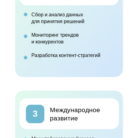
Сбор и анализ данных
для принятия решений
Мониторинг трендов
и конкурентов
Разработка контент-стратегий
Более 200 успешных проектов для брендов, включая
Сбербанк, Yandex, Нетология, Литрес, Janssen Cos
Спикер конференций:
«Суровый Питерский SMM», «Найди свой трафик»,
«VideoDays», «Риф», «Cybermarketing» и др.
Автор бестселлеров:
Международное
3
«Нейросети для косметологов», «Автоматизация
развитие
маркетинга агентства», «YouTube для бизнеса»
Сертифицированный спикер
YouTube для