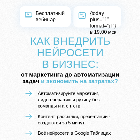
Бесплатный
{today
вебинар
plus="1"
format="j f"}
в
19.00 мск
КАК ВНЕДРИТЬ
НЕЙРОСЕТИ
В
БИЗНЕС:
от маркетинга до автоматизации
задач
и
экономить на затратах?
Автоматизируйте маркетинг,
лидогенерацию и
рутину без
команды и агентств
Контент, рассылки, презентации -
создаются за 5 минут
Всё нейросети в Google Таблицах