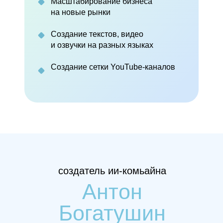
Масштабирование бизнеса
бизнеса в международной программе Creator Up
на новые рынки
Создание текстов, видео
Владелец
маркетингового агентства UpSalesVideo
и озвучки на разных языках
Директор
по электронной коммерции холдинга
Создание сетки YouTube-каналов
“Созвездие Косметики”
создатель ии-комьайна
Антон
Богатушин