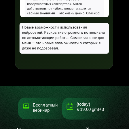
нейросети
для генерации контента
на Youtube
оздавая
ия и теги
{today}
Бесплатный
в
19.00
gmt+3
вебинар