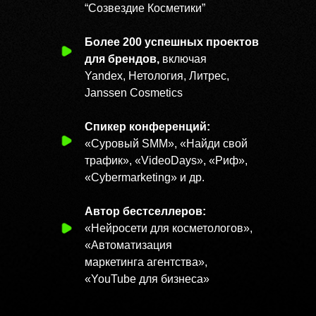
“Созвездие Косметики”
Более 200 успешных проектов
для брендов,
включая
Yandex, Нетология, Литрес,
Вот что пишут те,
Janssen Cosmetics
кто уже попробовал
ИИ-к
Спикер конференций:
«Суровый SMM», «Найди свой
трафик», «VideoDays», «Риф»,
«Cybermarketing» и др.
Автор бестселлеров:
«Нейросети для косметологов»,
«Автоматизация
маркетинга агентства»,
«YouTube
для бизнеса»