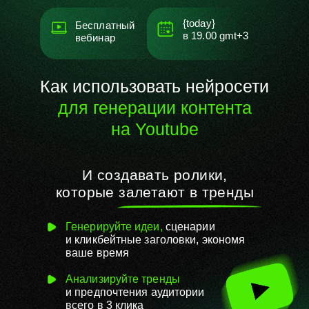
{today}
Бесплатный
в
19.00
gmt+3
вебинар
Как использовать нейросети
для генерации контента
на
Youtube
И создавать ролики,
которые
залетают в тренды
Генерируйте идеи,
сценарии
и
кликбейтные заголовки, экономя
ваше время
Анализируйте тренды
и
предпочтения аудитории
всего
в
3
клика