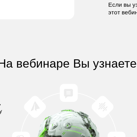
Если вы у
этот веби
На вебинаре Вы
узнаете
ь
у