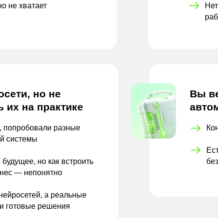
но
не
хватает
Нет
раб
сети, но не
Вы в
ь их на практике
авто
, попробовали разные
Ко
ой системы
Ест
 будущее, но как встроить
бе
знес — непонятно
нейросетей, а реальные
 и готовые решения