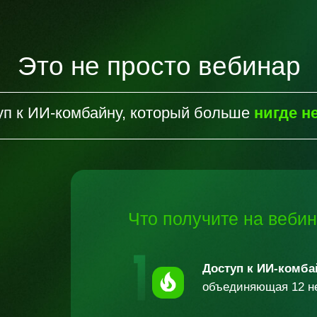
Это не просто вебинар
уп к ИИ-комбайну, который больше
нигде н
Что получите на
веби
Доступ к ИИ-комба
объединяющая 12
н