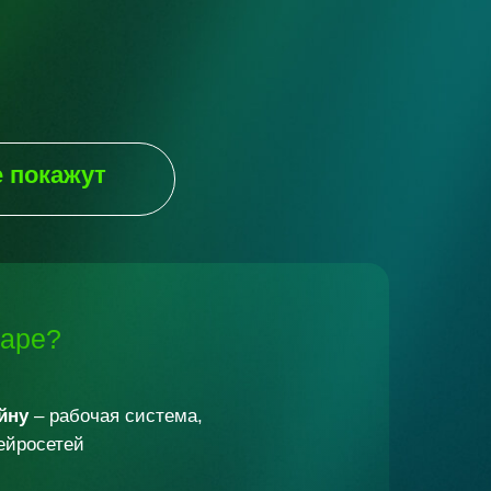
е
покажут
наре?
йну
– рабочая система,
ейросетей