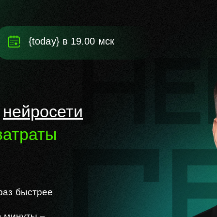
{today} в
19.00 мск
ь
нейросети
затраты
раз быстрее
а
минуты –