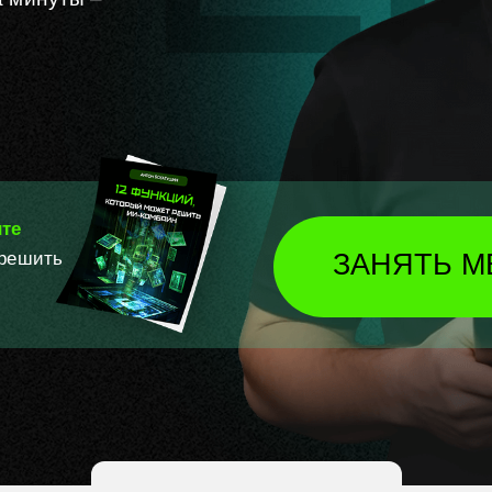
ите
 решить
ЗАНЯТЬ М