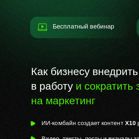
Бесплатный вебинар
Как бизнесу внедрит
в работу
и сократить 
на маркетинг
ИИ-комбайн создает контент
Х10
Видео, тексты, посты и визуалы з