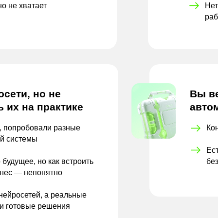
но
не
хватает
Нет
раб
сети, но не
Вы в
ь их на практике
авто
, попробовали разные
Ко
ой системы
Ест
 будущее, но как встроить
бе
знес — непонятно
нейросетей, а реальные
 и готовые решения