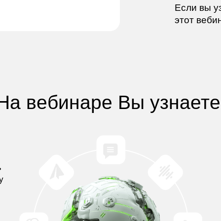
Если вы у
этот веби
На вебинаре Вы
узнаете
ь
у