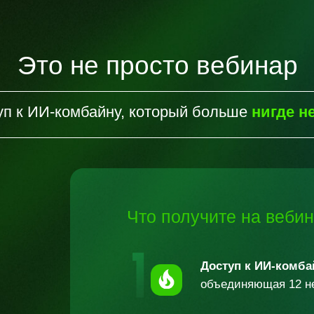
Это не просто вебинар
уп к ИИ-комбайну, который больше
нигде н
Что получите на
веби
Доступ к ИИ-комба
объединяющая 12
н