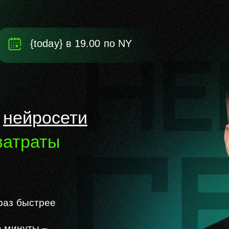
{today} в
19.00
по NY
ь
нейросети
затраты
раз быстрее
а
минуты –