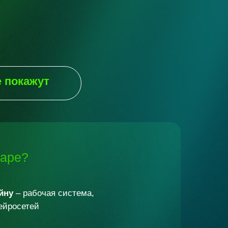
е
покажут
наре?
йну
– рабочая система,
ейросетей