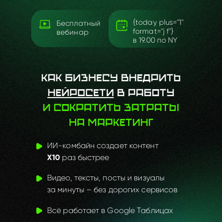
{today plus="1"
Бесплатный
format="j f"}
вебинар
в
19.00
по NY
Как бизнесу внедрить
нейросети
в работу
и сократить затраты
на маркетинг
ИИ-комбайн создает контент
раз быстрее
Х10
Видео, тексты, посты и визуалы
за
минуты – без
дорогих сервисов
Всё работает в Google Таблицах