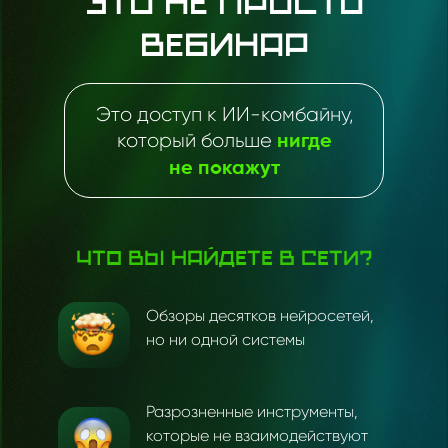
Это не просто
вебинар
Это доступ к ИИ-комбайну,
который больше
нигде
не
покажут
Что вы найдете в сети?
Обзоры десятков нейросетей,
но ни одной системы
Разрозненные инструменты,
которые не взаимодействуют