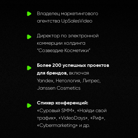
Владелец маркетингового
агентства UpSalesVideo
Директор по электронной
коммерции холдинга
“Созвездие Косметики”
Более 200 успешных проектов
включая
для брендов,
Yandex, Нетология, Литрес,
Janssen Cosmetics
Спикер конференций:
«Суровый SMM», «Найди свой
трафик», «VideoDays», «Риф»,
Вот что пишут т
«Cybermarketing» и др.
кто уже попробов