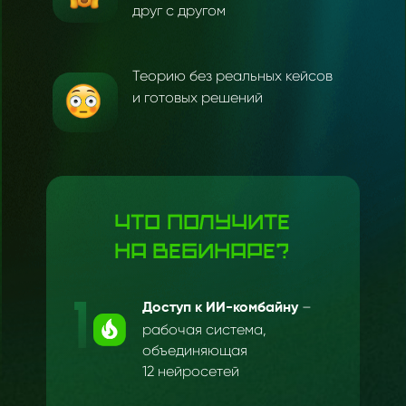
друг с другом
Теорию без реальных кейсов
и готовых решений
Что получите
на
вебинаре?
–
Доступ к ИИ-комбайну
рабочая система,
объединяющая
12
нейросетей