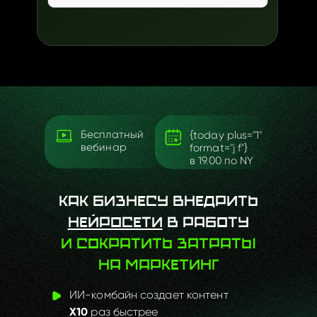
Бесплатный
{today plus="1"
вебинар
format="j f"}
в
19.00
по NY
Как бизнесу внедрить
нейросети
в работу
и сократить затраты
на маркетинг
ИИ-комбайн создает контент
раз быстрее
Х10