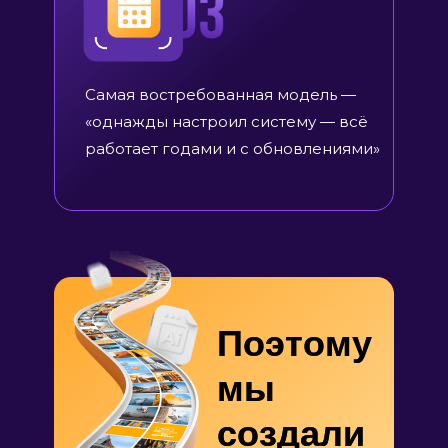
ИИ-
На своей ба
комбайн,
ВСЕГДА
актуальные и
который:
нейросетей
Самая востребованная модель —
«однажды настроил систему — всё
работает годами и с обновлениями»
Поэтому
мы
создали