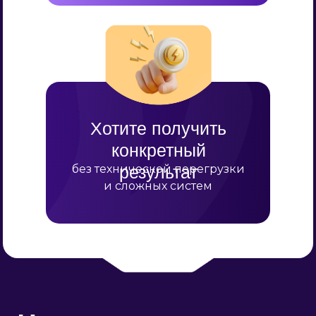
 мы выяснили по р
Хотите получить
конкретный
опроса
без технической перегрузки
результат
и сложных систем