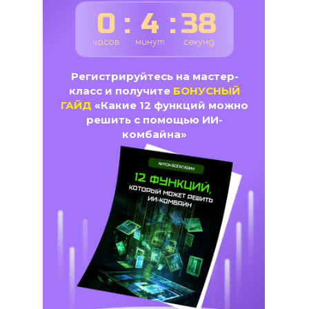
0
:
4
:
37
часов
минут
секунд
Регистрируйтесь на мастер-
класс и получите
БОНУСНЫЙ
ГАЙД
«Какие 12 функций можно
решить с помощью ИИ-
комбайна»