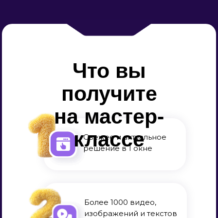
Что вы
получите
на мастер-
классе
Свежее и актуальное
решение в 1 окне
Более 1000 видео,
изображений и текстов