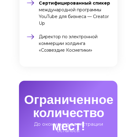
Сертифицированный спикер
международной программы
YouTube для бизнеса — Creator
Up
Директор по электронной
коммерции холдинга
«Созвездие Косметики»
Ограниченное
количество
мест!
До окончания регистрации
осталось: