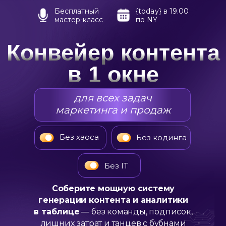
Бесплатный
{today} в 19.00
мастер-класс
по NY
Конвейер контента
в 1 окне
для всех задач
маркетинга и продаж
Без хаоса
Без кодинга
Без IT
Соберите мощную систему
генерации контента и аналитики
в таблице
— без команды, подписок,
лишних
затрат и танцев с бубнами