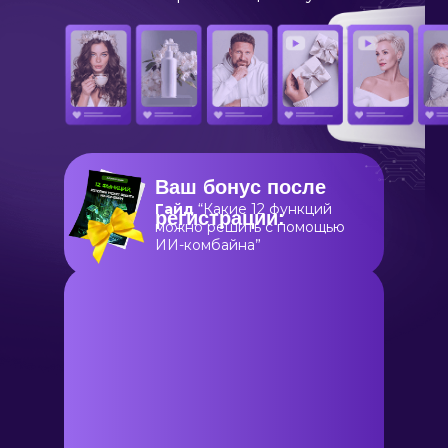
Ваш бонус после
Гайд
“Какие 12 функций
регистрации:
можно решить с помощью
ИИ-комбайна”